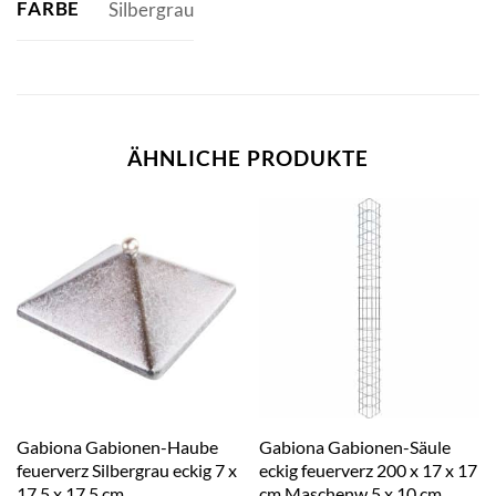
FARBE
Silbergrau
ÄHNLICHE PRODUKTE
Gabiona Gabionen-Haube
Gabiona Gabionen-Säule
feuerverz Silbergrau eckig 7 x
eckig feuerverz 200 x 17 x 17
17,5 x 17,5 cm
cm Maschenw 5 x 10 cm