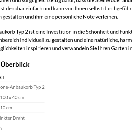
lien und sorgt gleichzeitig dafür, dass die Steine oder and
st denkbar einfach und kann von Ihnen selbst durchgeführ
n gestalten und ihm eine persönliche Note verleihen.
orb Typ 2 ist eine Investition in die Schönheit und Funkti
bereich individuell zu gestalten und eine natürliche, har
glichkeiten inspirieren und verwandeln Sie Ihren Garten i
 Überblick
RT
one-Anbaukorb Typ 2
 100 x 40 cm
 10 cm
inkter Draht
m