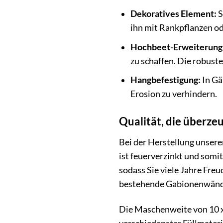
Dekoratives Element:
S
ihn mit Rankpflanzen ode
Hochbeet-Erweiterung
zu schaffen. Die robust
Hangbefestigung:
In Gä
Erosion zu verhindern.
Qualität, die überze
Bei der Herstellung unser
ist feuerverzinkt und somit
sodass Sie viele Jahre Fr
bestehende Gabionenwände
Die Maschenweite von 10 x 