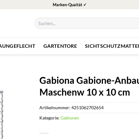
Marken-Quaität ✓
Suchen
nach:
ZAUNGEFLECHT
GARTENTORE
SICHTSCHUTZMATTE
Gabiona Gabione-Anbauk
Maschenw 10 x 10 cm
Artikelnummer:
4251062702654
Kategorie:
Gabionen