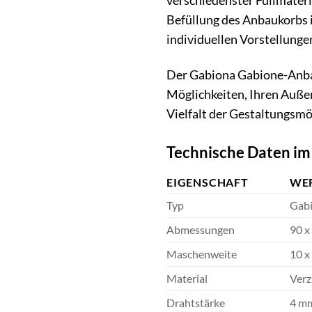
verschiedenster Füllmateria
Befüllung des Anbaukorbs i
individuellen Vorstellunge
Der Gabiona Gabione-Anbauk
Möglichkeiten, Ihren Außen
Vielfalt der Gestaltungsmö
Technische Daten im
EIGENSCHAFT
WE
Typ
Gabi
Abmessungen
90 x
Maschenweite
10 x
Material
Verz
Drahtstärke
4 m