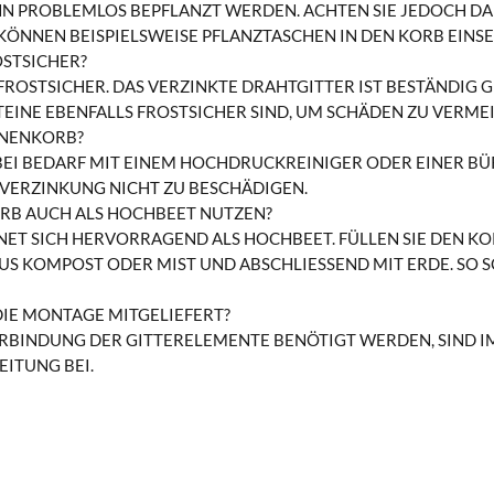
N PROBLEMLOS BEPFLANZT WERDEN. ACHTEN SIE JEDOCH DA
 KÖNNEN BEISPIELSWEISE PFLANZTASCHEN IN DEN KORB EINSE
OSTSICHER?
 FROSTSICHER. DAS VERZINKTE DRAHTGITTER IST BESTÄNDIG 
TEINE EBENFALLS FROSTSICHER SIND, UM SCHÄDEN ZU VERME
ONENKORB?
EI BEDARF MIT EINEM HOCHDRUCKREINIGER ODER EINER BÜR
 VERZINKUNG NICHT ZU BESCHÄDIGEN.
RB AUCH ALS HOCHBEET NUTZEN?
NET SICH HERVORRAGEND ALS HOCHBEET. FÜLLEN SIE DEN KO
US KOMPOST ODER MIST UND ABSCHLIESSEND MIT ERDE. SO S
DIE MONTAGE MITGELIEFERT?
 VERBINDUNG DER GITTERELEMENTE BENÖTIGT WERDEN, SIND 
ITUNG BEI.