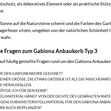
ichtschutz, als dekoratives Element oder als praktische St
se.
ie Sonne auf die Natursteine scheint und die Farben des Ga
agerfeuer sitzen, umgeben von der natürlichen Schönhei
 wahr.
lte Fragen zum Gabiona Anbaukorb Typ 3
auf häufig gestellte Fragen rund um den Gabiona Anbaukor
ÜR DEN GABIONENKORB GEEIGNET?
INER GRÖSSE, DIE ETWAS GRÖSSER IST ALS DIE MASCHENWEITE 
 HERAUSFALLEN.
ÖTIGE ICH FÜR DEN KORB?
ÜLLMATERIAL HÄNGT VON DER DICHTE DES GEWÄHLTEN MATERI
GEN] KUBIKMETERN FÜLLMATERIAL FÜR DEN GABIONA ANBAU
RB AUCH BEPFLANZEN?