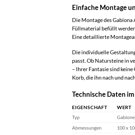
Einfache Montage un
Die Montage des Gabiona A
Füllmaterial befüllt werden
Eine detaillierte Montagean
Die individuelle Gestaltung
passt. Ob Natursteine in v
– Ihrer Fantasie sind kein
Korb, die ihn nach und nac
Technische Daten im
EIGENSCHAFT
WERT
Typ
Gabione
Abmessungen
100 x 10