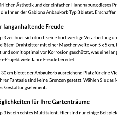
türlichen Ästhetik und der einfachen Handhabung dieses P
die Ihnen der Gabiona Anbaukorb Typ 3 bietet. Erschaffen 
r langanhaltende Freude
 3 zeichnet sich durch seine hochwertige Verarbeitung un
ißtem Drahtgitter mit einer Maschenweite von 5 x 5 cm, b
t und somit optimal vor Korrosion geschützt, was eine lan
n-Projekt viele Jahre Freude bereitet.
30 cm bietet der Anbaukorb ausreichend Platz für eine Vie
Ihrer Fantasie sind keine Grenzen gesetzt. Wählen Sie das 
iges Gestaltungselement.
öglichkeiten für Ihre Gartenträume
 ist ein echtes Multitalent. Hier sind nur einige Beispiele