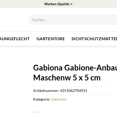
Marken-Quaität ✓
Suchen
nach:
ZAUNGEFLECHT
GARTENTORE
SICHTSCHUTZMATTE
Gabiona Gabione-Anbauk
Maschenw 5 x 5 cm
Artikelnummer:
4251062704931
Kategorie:
Gabionen