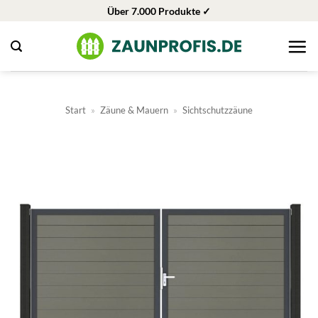
Zum
Über 7.000 Produkte ✓
Inhalt
springen
Start
»
Zäune & Mauern
»
Sichtschutzzäune