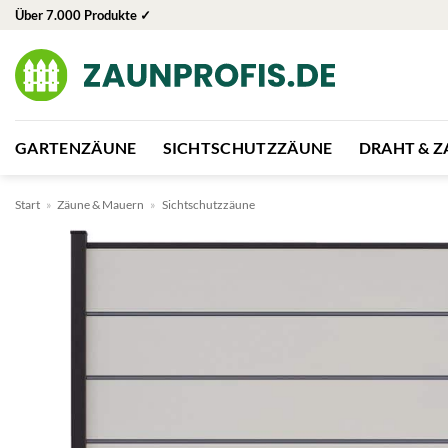
Zum
Über 7.000 Produkte ✓
Inhalt
springen
GARTENZÄUNE
SICHTSCHUTZZÄUNE
DRAHT & 
Start
»
Zäune & Mauern
»
Sichtschutzzäune