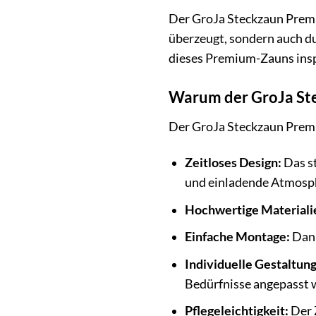
Der GroJa Steckzaun Premiu
überzeugt, sondern auch du
dieses Premium-Zauns insp
Warum der GroJa Stec
Der GroJa Steckzaun Premiu
Zeitloses Design:
Das st
und einladende Atmosp
Hochwertige Materiali
Einfache Montage:
Dank
Individuelle Gestaltun
Bedürfnisse angepasst 
Pflegeleichtigkeit:
Der 