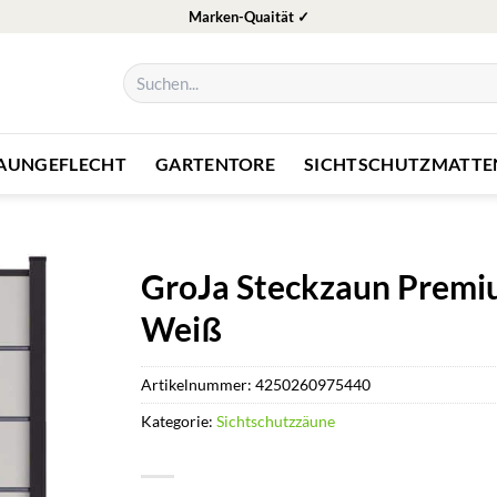
Marken-Quaität ✓
Suchen
nach:
ZAUNGEFLECHT
GARTENTORE
SICHTSCHUTZMATTE
GroJa Steckzaun Premiu
Weiß
Artikelnummer:
4250260975440
Kategorie:
Sichtschutzzäune