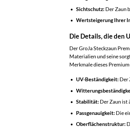
Sichtschutz:
Der Zaun bi
Wertsteigerung Ihrer I
Die Details, die de
Der GroJa Steckzaun Premi
Materialien und seine sorgf
Merkmale dieses Premium
UV-Beständigkeit:
Der 
Witterungsbeständigke
Stabilität:
Der Zaun ist 
Passgenauigkeit:
Die ei
Oberflächenstruktur:
D