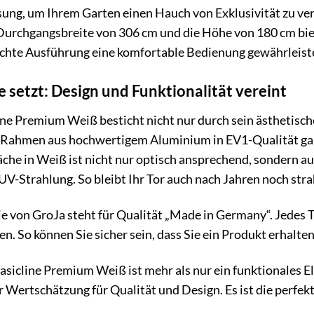
ösung, um Ihrem Garten einen Hauch von Exklusivität zu ver
Durchgangsbreite von 306 cm und die Höhe von 180 cm biete
chte Ausführung eine komfortable Bedienung gewährleist
e setzt: Design und Funktionalität vereint
line Premium Weiß besticht nicht nur durch sein ästhetisc
 Rahmen aus hochwertigem Aluminium in EV1-Qualität garan
che in Weiß ist nicht nur optisch ansprechend, sondern 
V-Strahlung. So bleibt Ihr Tor auch nach Jahren noch str
e von GroJa steht für Qualität „Made in Germany“. Jedes To
n. So können Sie sicher sein, dass Sie ein Produkt erhalt
asicline Premium Weiß ist mehr als nur ein funktionales El
er Wertschätzung für Qualität und Design. Es ist die perfe