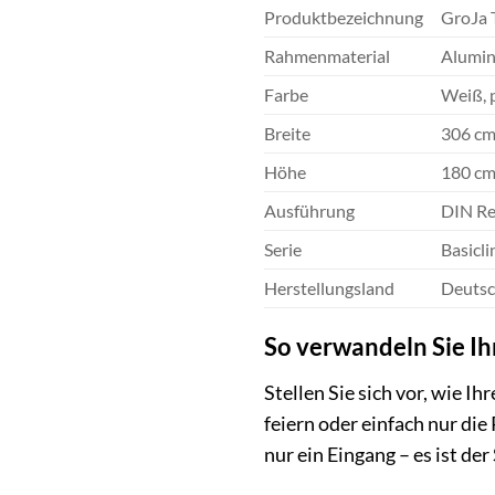
Produktbezeichnung
GroJa 
Rahmenmaterial
Alumin
Farbe
Weiß, 
Breite
306 c
Höhe
180 c
Ausführung
DIN Re
Serie
Basicl
Herstellungsland
Deutsc
So verwandeln Sie Ih
Stellen Sie sich vor, wie I
feiern oder einfach nur di
nur ein Eingang – es ist de