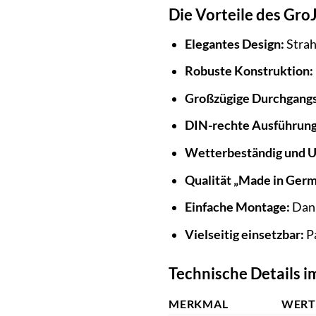
Die Vorteile des Gro
Elegantes Design:
Strah
Robuste Konstruktion:
Großzügige Durchgangs
DIN-rechte Ausführung
Wetterbeständig und U
Qualität „Made in Ger
Einfache Montage:
Dank
Vielseitig einsetzbar:
Pa
Technische Details im
MERKMAL
WER