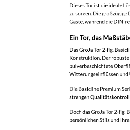
Dieses Tor ist die ideale L
zu sorgen. Die großzügige 
Gäste, während die DIN-re
Ein Tor, das Maßstäb
Das GroJa Tor 2-flg. Basic
Konstruktion. Der robuste
pulverbeschichtete Oberflä
Witterungseinflüssen und U
Die Basicline Premium Seri
strengen Qualitätskontrolle
Doch das GroJa Tor 2-flg. B
persönlichen Stils und Ihr