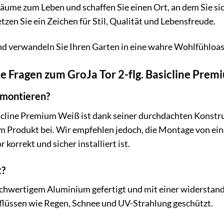
äume zum Leben und schaffen Sie einen Ort, an dem Sie si
zen Sie ein Zeichen für Stil, Qualität und Lebensfreude.
nd verwandeln Sie Ihren Garten in eine wahre Wohlfühloas
te Fragen zum GroJa Tor 2-flg. Basicline Pre
u montieren?
sicline Premium Weiß ist dank seiner durchdachten Konstruk
m Produkt bei. Wir empfehlen jedoch, die Montage von ei
r korrekt und sicher installiert ist.
t?
ochwertigem Aluminium gefertigt und mit einer widerstan
flüssen wie Regen, Schnee und UV-Strahlung geschützt.