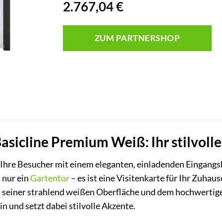
2.767,04
€
ZUM PARTNERSHOP
 Basicline Premium Weiß: Ihr stilvol
Sie Ihre Besucher mit einem eleganten, einladenden Eingan
 nur ein
Gartentor
– es ist eine Visitenkarte für Ihr Zuhau
t seiner strahlend weißen Oberfläche und dem hochwertige
in und setzt dabei stilvolle Akzente.