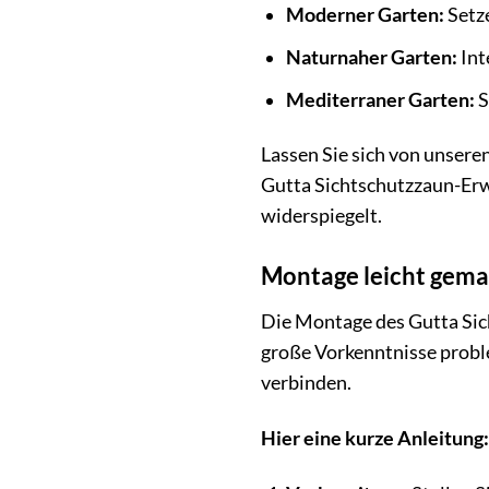
Moderner Garten:
Setze
Naturnaher Garten:
Int
Mediterraner Garten:
S
Lassen Sie sich von unseren
Gutta Sichtschutzzaun-Erwe
widerspiegelt.
Montage leicht gemac
Die Montage des Gutta Sic
große Vorkenntnisse probl
verbinden.
Hier eine kurze Anleitung: