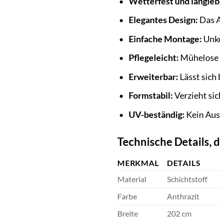
Wetterfest und langleb
Elegantes Design:
Das A
Einfache Montage:
Unko
Pflegeleicht:
Mühelose 
Erweiterbar:
Lässt sich
Formstabil:
Verzieht si
UV-beständig:
Kein Aus
Technische Details, d
MERKMAL
DETAILS
Material
Schichtstoff
Farbe
Anthrazit
Breite
202 cm