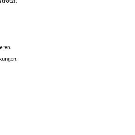
 trotzt.
eren.
nkungen.