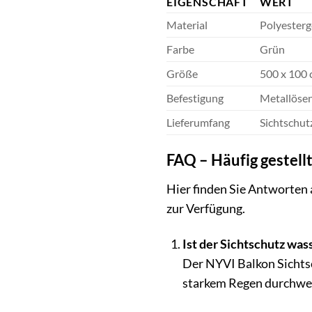
EIGENSCHAFT
WERT
Material
Polyester
Farbe
Grün
Größe
500 x 100
Befestigung
Metallöse
Lieferumfang
Sichtschut
FAQ – Häufig gestell
Hier finden Sie Antworten 
zur Verfügung.
Ist der Sichtschutz was
Der NYVI Balkon Sichtsc
starkem Regen durchwe