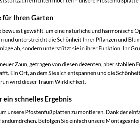
tstoffzaun errichten möchten – unsere Pfostenfußplatte i
für Ihren Garten
ewusst gewählt, um eine natürliche und harmonische Optik 
 und unterstreicht die Schönheit Ihrer Pflanzen und Blum
lage ab, sondern unterstützt sie in ihrer Funktion, Ihr Gru
Ihr neuer Zaun, getragen von diesen dezenten, aber stabile
ft. Ein Ort, an dem Sie sich entspannen und die Schönhei
rün wird dieser Traum Wirklichkeit.
 ein schnelles Ergebnis
n, um unsere Pfostenfußplatten zu montieren. Dank der ei
m Handumdrehen. Befolgen Sie einfach unsere Montageanlei