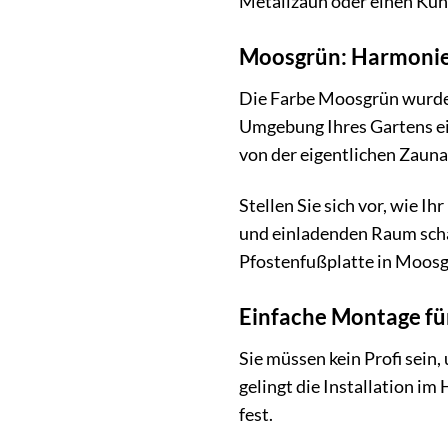
Metallzaun oder einen Kuns
Moosgrün: Harmonie 
Die Farbe Moosgrün wurde b
Umgebung Ihres Gartens ein
von der eigentlichen Zaunan
Stellen Sie sich vor, wie 
und einladenden Raum schaf
Pfostenfußplatte in Moosg
Einfache Montage für
Sie müssen kein Profi sei
gelingt die Installation i
fest.