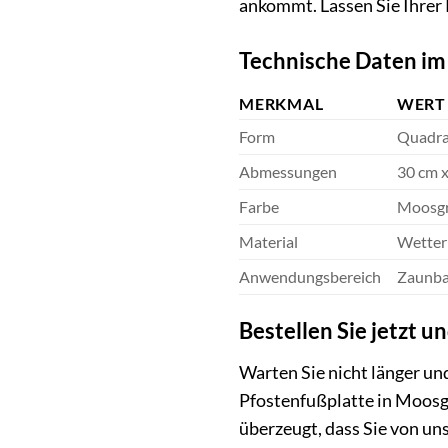
ankommt. Lassen Sie Ihrer 
Technische Daten im
MERKMAL
WERT
Form
Quadra
Abmessungen
30 cm x
Farbe
Moosg
Material
Wetterb
Anwendungsbereich
Zaunbau
Bestellen Sie jetzt u
Warten Sie nicht länger un
Pfostenfußplatte in Moosgr
überzeugt, dass Sie von un