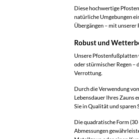
Diese hochwertige Pfosten
natürliche Umgebungen ein
Übergängen – mit unserer P
Robust und Wetterbes
Unsere Pfostenfußplatten w
oder stürmischer Regen – d
Verrottung.
Durch die Verwendung von P
Lebensdauer Ihres Zauns er
Sie in Qualität und sparen 
Die quadratische Form (30 
Abmessungen gewährleisten 