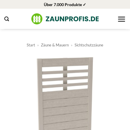
Zum
Über 7.000 Produkte ✓
Inhalt
springen
Start
»
Zäune & Mauern
»
Sichtschutzzäune