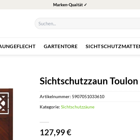
Marken-Quaität ✓
Suchen
nach:
ZAUNGEFLECHT
GARTENTORE
SICHTSCHUTZMATTE
Sichtschutzzaun Toulon
Artikelnummer:
5907051033610
Kategorie:
Sichtschutzzäune
127,99
€