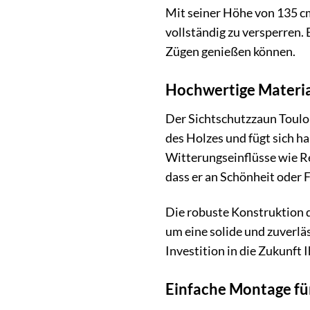
Mit seiner Höhe von 135 cm
vollständig zu versperren.
Zügen genießen können.
Hochwertige Materia
Der Sichtschutzzaun Toulon
des Holzes und fügt sich h
Witterungseinflüsse wie Re
dass er an Schönheit oder F
Die robuste Konstruktion d
um eine solide und zuverläs
Investition in die Zukunft 
Einfache Montage fü