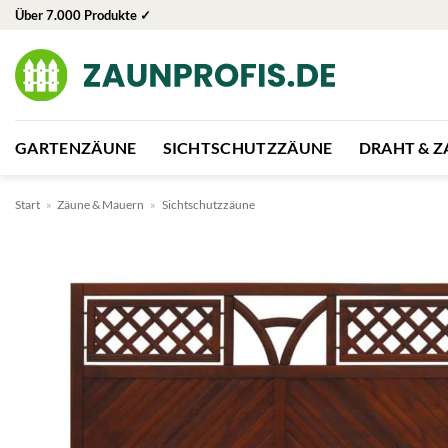
Zum
Über 7.000 Produkte ✓
Inhalt
springen
GARTENZÄUNE
SICHTSCHUTZZÄUNE
DRAHT & 
Start
»
Zäune & Mauern
»
Sichtschutzzäune