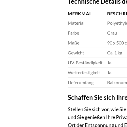
Technische Details d
MERKMAL
BESCHR
Material
Polyethyl
Farbe
Grau
Maße
90 x 500 
Gewicht
Ca. 1 kg
UV-Beständigkeit
Ja
Wetterfestigkeit
Ja
Lieferumfang
Balkonums
Schaffen Sie sich Ih
Stellen Sie sich vor, wie S
und Sie genießen Ihre Priv
Ort der Entspannung und E