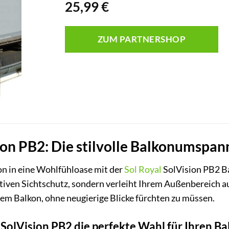
25,99
€
ZUM PARTNERSHOP
ion PB2: Die stilvolle Balkonumspan
on in eine Wohlfühloase mit der
Sol Royal
SolVision PB2 
ektiven Sichtschutz, sondern verleiht Ihrem Außenbereich
em Balkon, ohne neugierige Blicke fürchten zu müssen.
SolVision PB2 die perfekte Wahl für Ihren Bal