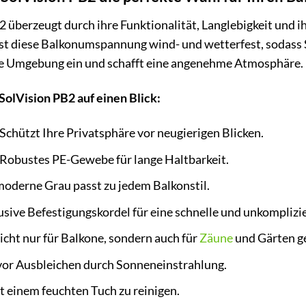
2 überzeugt durch ihre Funktionalität, Langlebigkeit und 
st diese Balkonumspannung wind- und wetterfest, sodass S
ede Umgebung ein und schafft eine angenehme Atmosphäre.
 SolVision PB2 auf einen Blick:
Schützt Ihre Privatsphäre vor neugierigen Blicken.
Robustes PE-Gewebe für lange Haltbarkeit.
oderne Grau passt zu jedem Balkonstil.
usive Befestigungskordel für eine schnelle und unkomplizie
cht nur für Balkone, sondern auch für
Zäune
und Gärten g
vor Ausbleichen durch Sonneneinstrahlung.
t einem feuchten Tuch zu reinigen.