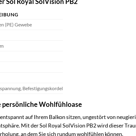
er Sol Royal SolVision PB2
EIBUNG
en (PE) Gewebe
cm
pannung, Befestigungskordel
re persönliche Wohlfühloase
ie entspannt auf Ihrem Balkon sitzen, ungestört von neugier
atsphäre. Mit der Sol Royal SolVision PB2 wird dieser Trau
rholung, an dem Sie sich rundum wohlfühlen können.