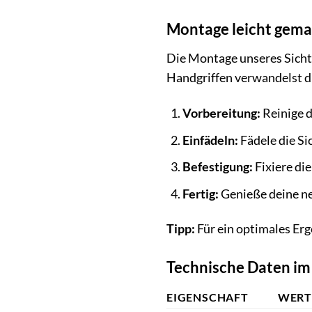
Montage leicht gema
Die Montage unseres Sicht
Handgriffen verwandelst du
Vorbereitung:
Reinige 
Einfädeln:
Fädele die Si
Befestigung:
Fixiere di
Fertig:
Genieße deine neu
Tipp:
Für ein optimales Erg
Technische Daten im
EIGENSCHAFT
WER