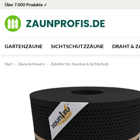
Zum
Über 7.000 Produkte ✓
Inhalt
springen
GARTENZÄUNE
SICHTSCHUTZZÄUNE
DRAHT & 
Start
»
Zäune & Mauern
»
Zubehör für Zaunbau & Sichtschutz