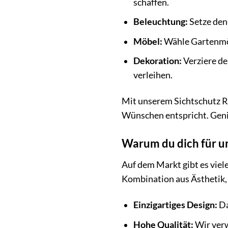
schaffen.
Beleuchtung:
Setze den
Möbel:
Wähle Gartenmöb
Dekoration:
Verziere de
verleihen.
Mit unserem Sichtschutz Ri
Wünschen entspricht. Genieß
Warum du dich für un
Auf dem Markt gibt es viel
Kombination aus Ästhetik, 
Einzigartiges Design:
Da
Hohe Qualität:
Wir verw