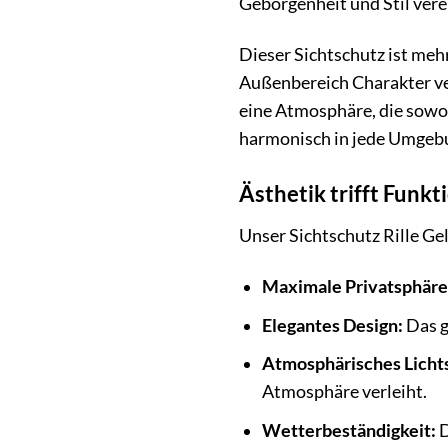
Geborgenheit und Stil vere
Dieser Sichtschutz ist meh
Außenbereich Charakter ver
eine Atmosphäre, die sowoh
harmonisch in jede Umgebun
Ästhetik trifft Funkt
Unser Sichtschutz Rille Ge
Maximale Privatsphäre
Elegantes Design:
Das g
Atmosphärisches Lichts
Atmosphäre verleiht.
Wetterbeständigkeit:
D