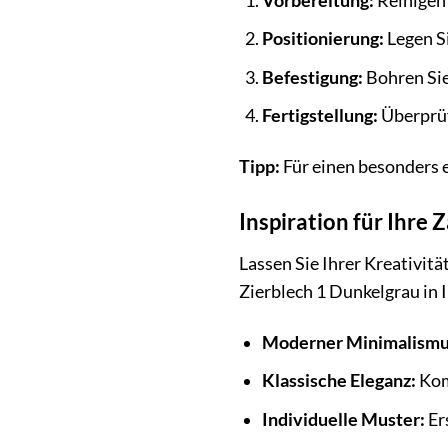
Vorbereitung:
Reinigen 
Positionierung:
Legen Si
Befestigung:
Bohren Sie
Fertigstellung:
Überprüfe
Tipp:
Für einen besonders e
Inspiration für Ihre
Lassen Sie Ihrer Kreativitä
Zierblech 1 Dunkelgrau in 
Moderner Minimalismu
Klassische Eleganz:
Kom
Individuelle Muster:
Er