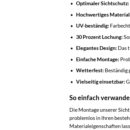
Optimaler Sichtschutz:
Hochwertiges Material
UV-beständig:
Farbecht
30 Prozent Lochung:
Sor
Elegantes Design:
Das t
Einfache Montage:
Prob
Wetterfest:
Beständig 
Vielseitig einsetzbar:
Ge
So einfach verwandel
Die Montage unserer Sichts
problemlos in Ihren besteh
Materialeigenschaften lass