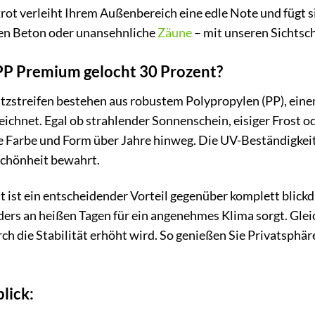
ot verleiht Ihrem Außenbereich eine edle Note und fügt s
uen Beton oder unansehnliche
Zäune
– mit unseren Sichtsc
P Premium gelocht 30 Prozent?
streifen bestehen aus robustem Polypropylen (PP), einem 
ichnet. Egal ob strahlender Sonnenschein, eisiger Frost o
 Farbe und Form über Jahre hinweg. Die UV-Beständigkeit 
Schönheit bewahrt.
 ist ein entscheidender Vorteil gegenüber komplett blickdi
ders an heißen Tagen für ein angenehmes Klima sorgt. Gleic
h die Stabilität erhöht wird. So genießen Sie Privatsphäre
lick: