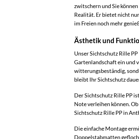
zwitschern und Sie können 
Realität. Er bietet nicht n
im Freien noch mehr genie
Ästhetik und Funktion
Unser Sichtschutz Rille PP
Gartenlandschaft ein und v
witterungsbeständig, sonde
bleibt Ihr Sichtschutz dau
Der Sichtschutz Rille PP is
Note verleihen können. Ob
Sichtschutz Rille PP in Ant
Die einfache Montage ermö
Doppelstabmatten geflochten