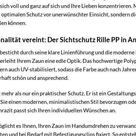
sich voll und ganz auf sich und Ihre Lieben konzentrieren.
ur optimalen Schutz vor unerwünschter Einsicht, sondern di
ßen können.
alität vereint: Der Sichtschutz Rille PP in A
 besticht durch seine klare Linienführung und die moderne 
erleiht Ihrem Zaun eine edle Optik. Das hochwertige Polyp
rn auch UV-stabilisiert, sodass die Farbe auch nach Jahre
erhaft schön und ansprechend.
t mehr als nur ein praktischer Schutz. Er ist ein Gestaltu
 Sie einen modernen, minimalistischen Stil bevorzugen od
hrazit passt sich Ihren individuellen Wünschen an.
glicht es Ihnen, Ihren Zaun im Handumdrehen zu verwande
 und bei Bedarf mit Befestigungsclips fixiert. So entsteht